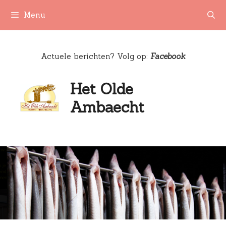
Ga
Menu
naar
de
inhoud
Actuele berichten? Volg op:
Facebook
Het Olde
Ambaecht